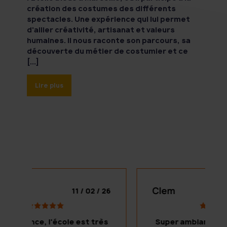
création des costumes des différents
spectacles. Une expérience qui lui permet
d'allier créativité, artisanat et valeurs
humaines. Il nous raconte son parcours, sa
découverte du métier de costumier et ce
[...]
Lire plus
Clem
C
26
11 / 02 / 26
5
,
s
Super ambiance, l'école est très