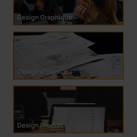
Design Graphique
->
Design d'Espace
->
Design Produit
->