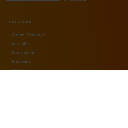
Les campus
Aix-en-Provence
Marseille
Montpellier
Bordeaux
Nancy
Strasbourg
Clermont-Ferrand
Lyon
Lille
Rennes
Paris