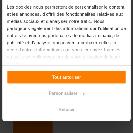
Ouvertes
Les cookies nous permettent de personnaliser le contenu
et les annonces, d'offrir des fonctionnalités relatives aux
Rencontrez nos équipes,
médias sociaux et d'analyser notre trafic. Nous
visitez nos campus et
partageons également des informations sur l'utilisation de
découvrez nos formations
notre site avec nos partenaires de médias sociaux, de
publicité et d'analyse, qui peuvent combiner celles-ci
avec d'autres informations que vous leur avez fournies
ou qu'ils ont collectées lors de votre utilisation de leurs
services.
Tout autoriser
Personnaliser
En savoir plus
Refuser