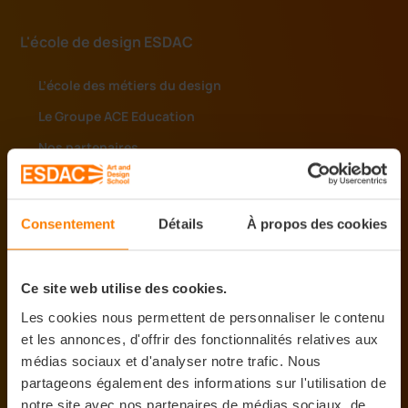
L'école de design ESDAC
L’école des métiers du design
Le Groupe ACE Education
Nos partenaires
Accréditations
Consentement
Détails
À propos des cookies
La vie de l'ESDAC
Actualités
Ce site web utilise des cookies.
Bons plans logement
Les cookies nous permettent de personnaliser le contenu
Aide au financement
et les annonces, d'offrir des fonctionnalités relatives aux
médias sociaux et d'analyser notre trafic. Nous
Gestion du Handicap
partageons également des informations sur l'utilisation de
notre site avec nos partenaires de médias sociaux, de