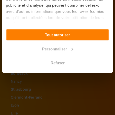
publicité et d'analyse, qui peuvent combiner celles-ci
avec d'autres informations que vous leur avez fournies
ou qu'ils ont collectées lors de votre utilisation de leurs
services.
Tout autoriser
Les campus
Personnaliser
Aix-en-Provence
Marseille
Refuser
Montpellier
Bordeaux
Nancy
Strasbourg
Clermont-Ferrand
Lyon
Lille