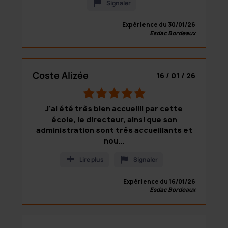
a
Signaler
t
t
i
Expérience du 30/01/26
n
Esdac Bordeaux
i
g
b
n
a
g
s
Coste Alizée
16 / 01 / 26
e
s
5
d
,
o
J’ai été très bien accueilli par cette
0
n
école, le directeur, ainsi que son
r
1
administration sont très accueillants et
a
0
nou...
t
r
i
a
Lire plus
Signaler
n
t
g
i
Expérience du 16/01/26
b
Esdac Bordeaux
n
a
g
s
s
e