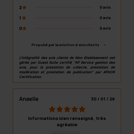
2
0 avis
i
1
0 avis
n
0
0 avis
g
b
Propulsé par la solution d'avis clients
a
L’intégralité des avis clients de Mon établissement est
s
gérée par Guest Suite certifié “NF Service gestion des
avis, pour la prestation de collecte, prestation de
e
modération et prestation de publication” par AFNOR
Certification
d
o
Anaelle
30 / 01 / 26
n
5
4
,
Informations bien renseigné, très
0
r
agréable
r
a