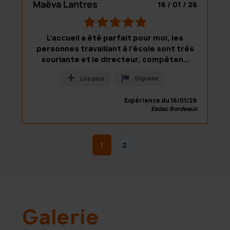
d
Maëva Lantres
16 / 01 / 26
o
5
n
,
1
L’accueil a été parfait pour moi, les
0
0
personnes travaillant à l’école sont très
r
r
souriante et le directeur, compéten...
a
a
t
t
Lire plus
Signaler
i
i
n
n
Expérience du 16/01/26
g
Esdac Bordeaux
g
b
s
a
s
1
2
e
d
o
n
1
0
Galerie
r
a