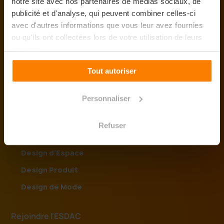
notre site avec nos partenaires de médias sociaux, de
Lille
publicité et d'analyse, qui peuvent combiner celles-ci
Rennes
avec d'autres informations que vous leur avez fournies
Paris
ou qu'ils ont collectées lors de votre utilisation de leurs
Nice
services.
Tout autoriser
Nos formations
Personnaliser
Arts & Design
Refuser
Design Graphique
Design d'Espace
Design Produit
Design de Mode
Rejoindre l'ESDAC