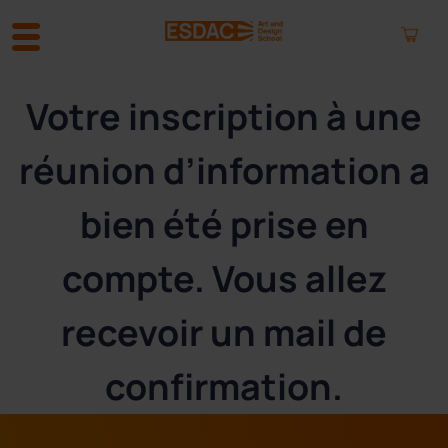
A
Votre inscription à une
l
l
réunion d’information a
e
r
a
bien été prise en
u
c
compte. Vous allez
o
n
t
recevoir un mail de
e
n
confirmation.
u