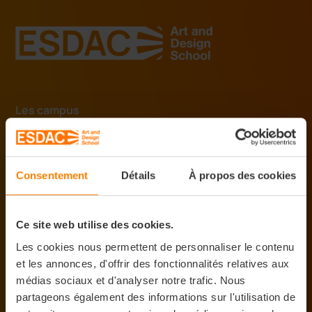
Les campus
Aix-en-Provence
Marseille
Consentement
Détails
À propos des cookies
Montpellier
Bordeaux
Ce site web utilise des cookies.
Nancy
Les cookies nous permettent de personnaliser le contenu
Strasbourg
et les annonces, d'offrir des fonctionnalités relatives aux
Clermont-Ferrand
médias sociaux et d'analyser notre trafic. Nous
Lyon
partageons également des informations sur l'utilisation de