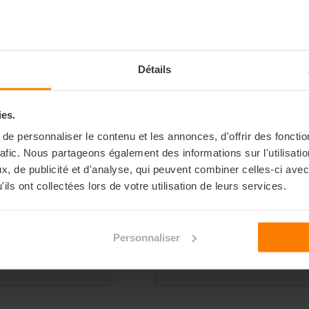
reative Day*
Détails
nibles prochainement
ies.
e personnaliser le contenu et les annonces, d'offrir des fonctio
rafic. Nous partageons également des informations sur l'utilisati
, de publicité et d'analyse, qui peuvent combiner celles-ci avec
ils ont collectées lors de votre utilisation de leurs services.
Personnaliser