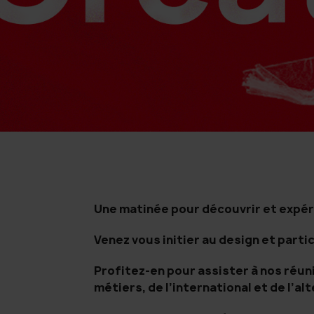
e
u
l
d
r
'
l
e
A
e
d
r
'
t
r
A
e
t
r
d
t
e
e
D
t
e
d
s
e
i
D
g
Une matinée pour découvrir et expéri
n
e
Venez vous initier au design et partic
s
i
Profitez-en pour assister à nos réun
g
métiers, de l’international et de l’al
n