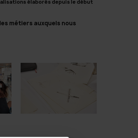
alisations élaborés depuis le début
 des métiers auxquels nous