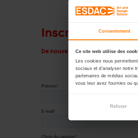
Inscription au C
Consentement
De nouvelles dates seront dispo
Ce site web utilise des cook
Les cookies nous permettent d
sociaux et d'analyser notre t
partenaires de médias sociaux
vous leur avez fournies ou qu'
Refuser