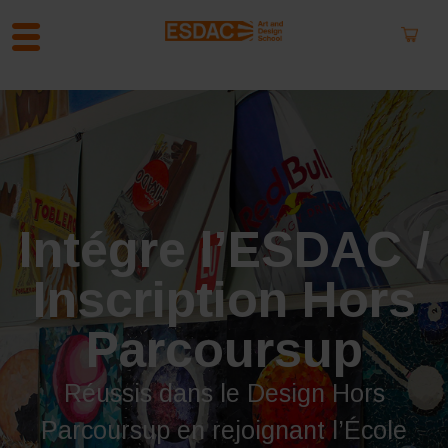
A
l
l
e
r
a
u
Intégre l’ESDAC /
c
o
Inscription Hors
n
t
e
Parcoursup
n
u
Réussis dans le Design Hors
Parcoursup en rejoignant l’École