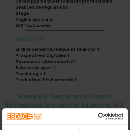
Développement personnel et professionnel
Séances de régulations
Stage
Anglais optionnel
LV2 * optionnelle
SPÉCIALITÉ
Environnement juridique et financier 1
Prospectives Digitales 1
Réseaux et cybersécurité 1
Science du sport 1
Psychologie 1
Production d’événements 1
Mastère 2: Spécialisation Enjeux
Stratégiques du e-sport et du gaming (AIX-
EN-PROVENCE et PARIS)