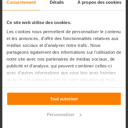
Consentement
Détails
À propos des cookies
Tronc commun
Gestion de Projet et Business Plan
Ce site web utilise des cookies.
Webmarketing & Communication II Economie
Digitale
Les cookies nous permettent de personnaliser le contenu
Droit des marques
et les annonces, d'offrir des fonctionnalités relatives aux
Economie circulaire et énergies
médias sociaux et d'analyser notre trafic. Nous
renouvelables Conduite de projet spécialisé
partageons également des informations sur l'utilisation de
Méthodologie de Recherche
notre site avec nos partenaires de médias sociaux, de
Business English
Développement personnel et professionnel
publicité et d'analyse, qui peuvent combiner celles-ci
Stage
avec d'autres informations que vous leur avez fournies
Anglais optionnel
ou qu'ils ont collectées lors de votre utilisation de leurs
LV2 * optionnelle
services.
SPÉCIALITÉ
Tout autoriser
Environnement juridique et financier 2
Prospectives Digitales 2
Personnaliser
réseaux et cybersécurité 2
Science du sport 2