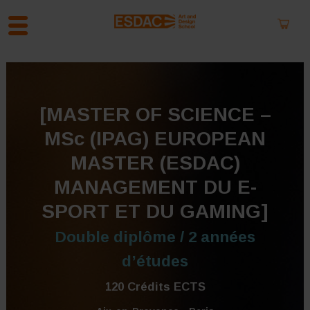
A
l
l
[MASTER OF SCIENCE –
e
r
MSc (IPAG) EUROPEAN
a
u
MASTER (ESDAC)
c
MANAGEMENT DU E-
o
n
SPORT ET DU GAMING]
t
e
Double diplôme / 2 années
n
u
d’études
120 Crédits ECTS