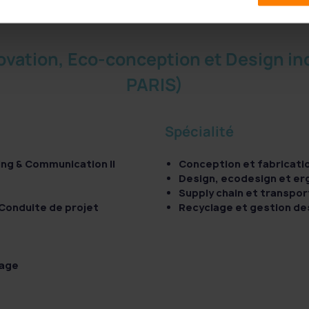
novation, Eco-conception et Design 
PARIS)
Spécialité
ng & Communication II
Conception et fabricati
Design, ecodesign et er
Supply chain et transpor
 Conduite de projet
Recyclage et gestion de
tage