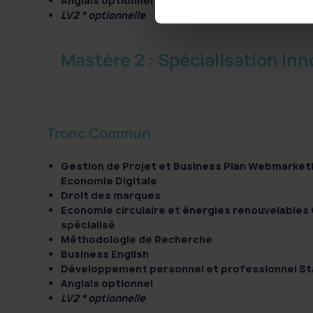
Anglais optionnel
LV2 * optionnelle
Mastère 2 : Spécialisation In
Tronc Commun
Gestion de Projet et Business Plan Webmarketi
Economie Digitale
Droit des marques
Economie circulaire et énergies renouvelables
spécialisé
Méthodologie de Recherche
Business English
Développement personnel et professionnel S
Anglais optionnel
LV2 * optionnelle