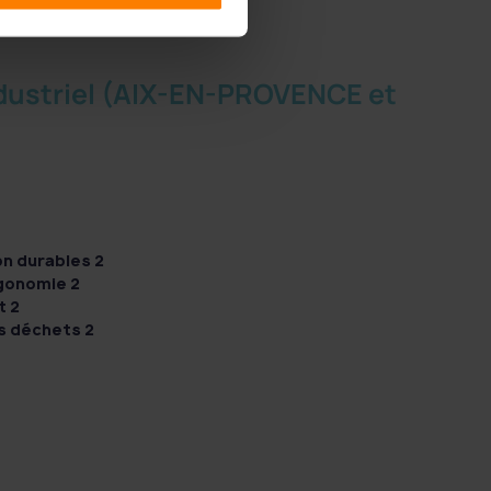
industriel (AIX-EN-PROVENCE et
on durables 2
gonomie 2
t 2
s déchets 2