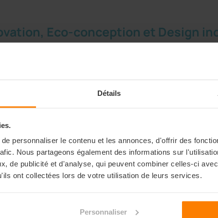
nnovation, Eco-conception et Design i
PARIS)
Spécialité
Détails
Conception et fabricatio
Design, ecodesign et er
ies.
nalytics Environnement
Supply chain et transpor
Recyclage et gestion de
e personnaliser le contenu et les annonces, d'offrir des fonctio
rafic. Nous partageons également des informations sur l'utilisati
, de publicité et d'analyse, qui peuvent combiner celles-ci avec
ils ont collectées lors de votre utilisation de leurs services.
Personnaliser