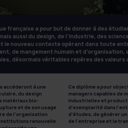
ue française a pour but de donner à des étudi
is aussi du design, de l’industrie, des sciences
 le nouveau contexte opérant dans toute entr
ent, de mangement humain et d’organisation, en
s, désormais véritables repères des valeurs
s accèderont à une
Ce diplôme a pour objec
ulaire, du design
managers capables de m
s matériaux bio-
industrielles et product
 rupture et de son usage
d’exemplarité dans l’en
re de l’organisation
d’études, de générer u
institutions renouvelle
de l’entreprise et la tr
 nécessite une