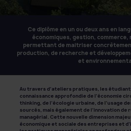
e
u
l
d
r
'
l
e
A
e
d
r
Ce diplôme en un ou deux ans en lang
'
t
r
économiques, gestion, commerce, ma
A
e
t
r
permettant de maitriser concrètement
d
t
production, de recherche et développem
e
e
et environnementale
D
t
e
d
s
e
i
D
g
Au travers d’ateliers pratiques, les étudiant
n
e
connaissance approfondie de l’économie circ
s
thinking, de l’écologie urbaine, de l’usage de
i
sourcés, mais également de l’innovation de
g
managérial. Cette nouvelle dimension majeu
n
économique et sociale des entreprises et d’
les pratiques managériales en profondeur et