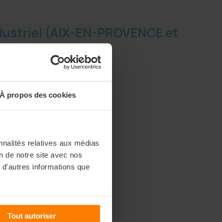
ndustriel (AIX-EN-PROVENCE et
À propos des cookies
n durables 1
gonomie 1
t 1
s déchets 1
nnalités relatives aux médias
on de notre site avec nos
 d'autres informations que
Tout autoriser