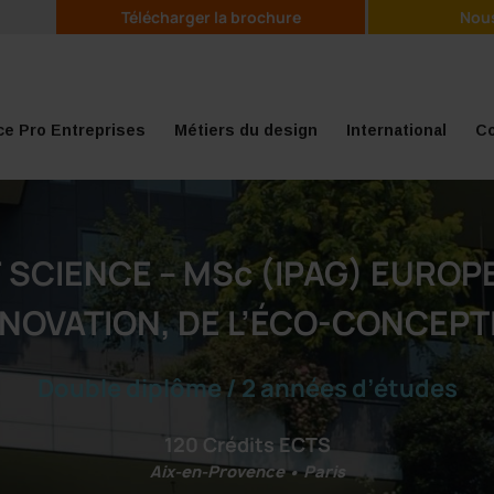
Télécharger la brochure
Nous
e Pro Entreprises
Métiers du design
International
Co
 SCIENCE – MSc (IPAG) EURO
NOVATION, DE L’ÉCO-CONCEPTI
Double diplôme / 2 années d’études
120 Crédits ECTS
Aix-en-Provence • Paris