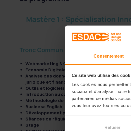
Mastère 1 : Spécialisation I
Tronc Commun
Consentement
Webmarketing & Communication I
Economie Digitale
Ce site web utilise des cook
Analyse des données et certification Google A
juridique et financier
Les cookies nous permettent d
Outils et logiciels (3D, Catia…)
sociaux et d'analyser notre t
Introduction au code
partenaires de médias sociaux
Méthodologie de Recherche
vous leur avez fournies ou qu'
Business English
Développement personnel et professionnel
Séances de régulations
Stage
Refuser