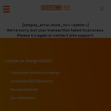
A
[simpay_error show_to= »admin »]
l
We’re sorry, but your transaction failed to process.
l
Please try again or contact site support.
e
r
a
u
L'école de design ESDAC
c
o
n
L’école des métiers du design
t
Le Groupe ACE Education
e
n
Nos partenaires
u
Accréditations