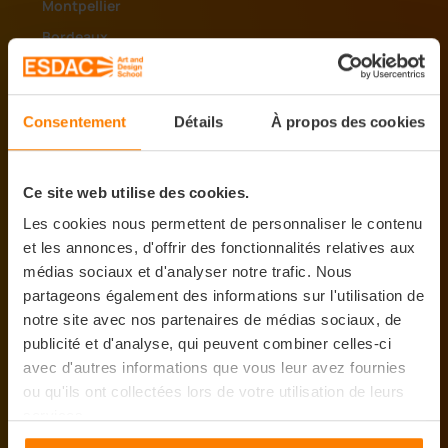
Montpellier
Bordeaux
Nancy
Strasbourg
Consentement
Détails
À propos des cookies
Clermont-Ferrand
Lyon
Lille
Ce site web utilise des cookies.
Rennes
Les cookies nous permettent de personnaliser le contenu
et les annonces, d'offrir des fonctionnalités relatives aux
Paris
médias sociaux et d'analyser notre trafic. Nous
Nice
partageons également des informations sur l'utilisation de
notre site avec nos partenaires de médias sociaux, de
publicité et d'analyse, qui peuvent combiner celles-ci
avec d'autres informations que vous leur avez fournies
Nos formations
ou qu'ils ont collectées lors de votre utilisation de leurs
services.
Arts & Design