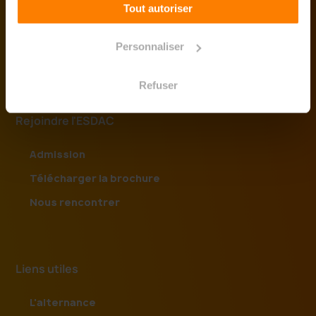
Design Graphique
Tout autoriser
Design d'Espace
Personnaliser
Design Produit
Design de Mode
Refuser
Rejoindre l'ESDAC
Admission
Télécharger la brochure
Nous rencontrer
Liens utiles
L'alternance