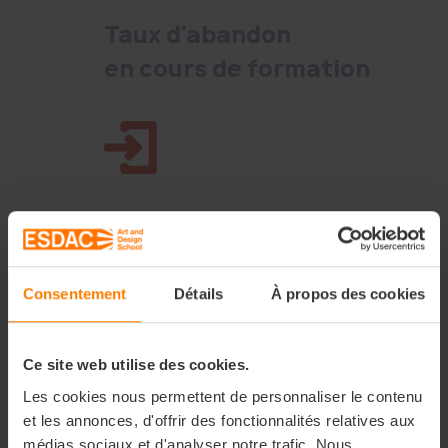
Taux d'abandon
en cours de formation
Taux de poursuite
d'étude
Consentement
Détails
À propos des cookies
Ce site web utilise des cookies.
Les cookies nous permettent de personnaliser le contenu
et les annonces, d'offrir des fonctionnalités relatives aux
Programme et méthodes
médias sociaux et d'analyser notre trafic. Nous