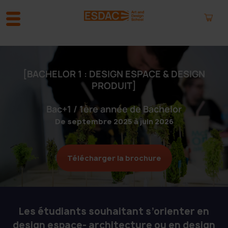
A
l
l
[BACHELOR 1 : DESIGN ESPACE & DESIGN
e
PRODUIT]
r
a
Bac+1 / 1ère année de Bachelor
u
De septembre 2025 à juin 2026
c
o
n
t
Télécharger la brochure
e
n
u
Les étudiants souhaitant s’orienter en
design espace- architecture ou en design