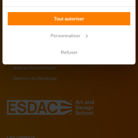
Nos partenaires
services.
Accréditations
Tout autoriser
La vie de l'ESDAC
Personnaliser
Actualités
Refuser
Bons plans logement
Aide au financement
Gestion du Handicap
Les campus