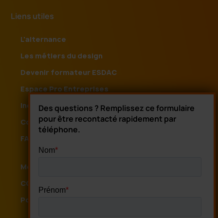
Liens utiles
L'alternance
Les métiers du design
Devenir formateur ESDAC
Espace Pro Entreprises
Indicateurs de performance
Des questions ? Remplissez ce formulaire
pour être recontacté rapidement par
Contact
téléphone.
FAQ
Mentions légales
CGV
Politique de confidentialité