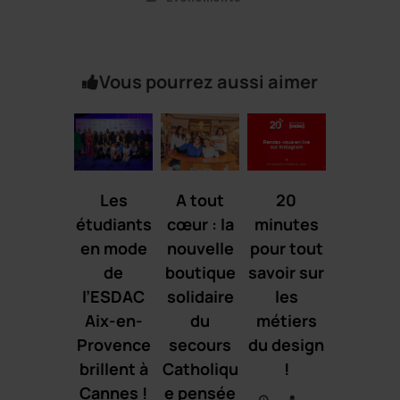
Vous pourrez aussi aimer
Les
A tout
20
étudiants
cœur : la
minutes
en mode
nouvelle
pour tout
de
boutique
savoir sur
l’ESDAC
solidaire
les
Aix-en-
du
métiers
Provence
secours
du design
brillent à
Catholiqu
!
Cannes !
e pensée