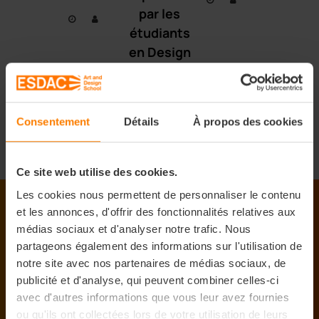
par les
étudiants
en Design
d’Espace
de
l’ESDAC
Consentement
Détails
À propos des cookies
Aix-en-
Provence
Ce site web utilise des cookies.
Les cookies nous permettent de personnaliser le contenu
et les annonces, d'offrir des fonctionnalités relatives aux
médias sociaux et d'analyser notre trafic. Nous
L'école de design ESDAC
partageons également des informations sur l'utilisation de
notre site avec nos partenaires de médias sociaux, de
L’école des métiers du design
publicité et d'analyse, qui peuvent combiner celles-ci
avec d'autres informations que vous leur avez fournies
Le Groupe ACE Education
ou qu'ils ont collectées lors de votre utilisation de leurs