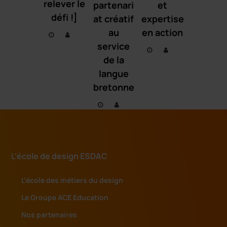
relever le
partenari
et
défi !]
at créatif
expertise
au
en action
service
de la
langue
bretonne
L'école de design ESDAC
L’école des métiers du design
Le Groupe ACE Education
Nos partenaires