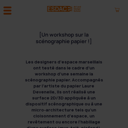
A
[Un workshop sur la
l
l
scénographie papier !]
e
r
a
Les designers d’espace marseillais
u
ont testé dans le cadre d’un
c
workshop d’une semaine la
o
scénographie papier. Accompagnés
n
par l’artiste du papier Laure
t
Devenelle, ils ont réalisé une
e
surface 2D/3D appliquée à un
n
dispositif scénographique ou à une
u
micro-architecture tels qu’un
cloisonnement d’espace, un
revêtement ou encore l’habillage
d’une surface (mur, toit, plafond).