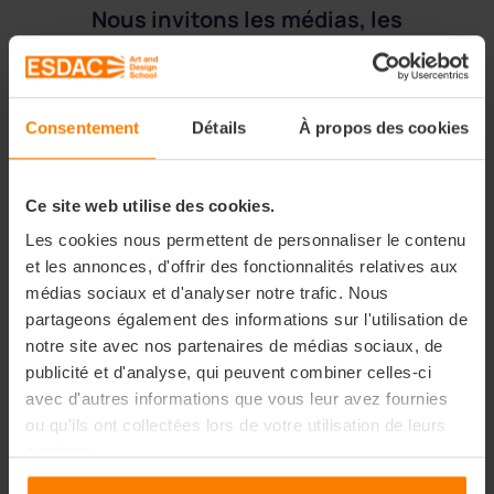
Nous invitons les médias, les
professionnels de la mode,
les passionnés et le grand
public à venir soutenir et
Consentement
Détails
À propos des cookies
célébrer la nouvelle
génération de designers de
Ce site web utilise des cookies.
mode. Pour toute demande
Les cookies nous permettent de personnaliser le contenu
d'informations
et les annonces, d'offrir des fonctionnalités relatives aux
supplémentaires, veuillez
médias sociaux et d'analyser notre trafic. Nous
contacter notre service de
partageons également des informations sur l'utilisation de
communication.
notre site avec nos partenaires de médias sociaux, de
publicité et d'analyse, qui peuvent combiner celles-ci
avec d'autres informations que vous leur avez fournies
Contact presse :
ou qu'ils ont collectées lors de votre utilisation de leurs
Clara LOPEZ
services.
clopez@ace-education.fr