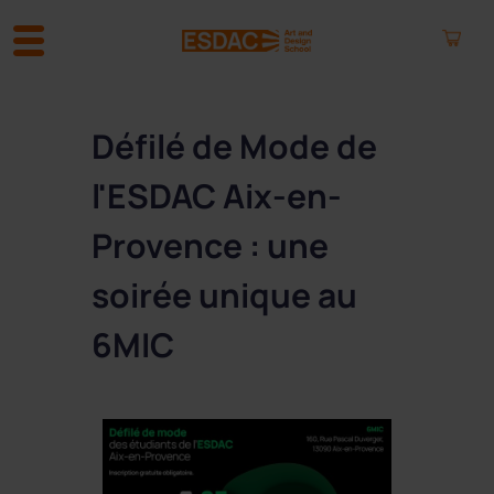
A
l
Défilé de Mode de
l
e
l'ESDAC Aix-en-
r
a
Provence : une
u
c
soirée unique au
o
n
6MIC
t
e
n
u