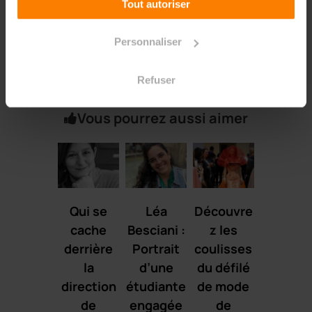
Tout autoriser
Personnaliser
,
Campus ESDAC
Projets
Refuser
Vous pourrez aussi aimer
Qui se
Léa
Découvre
cache
Besciani :
z les
derrière
Portrait
coulisses
la
d’une
du défilé
direction
étudiante
de mode
de
engagée
de