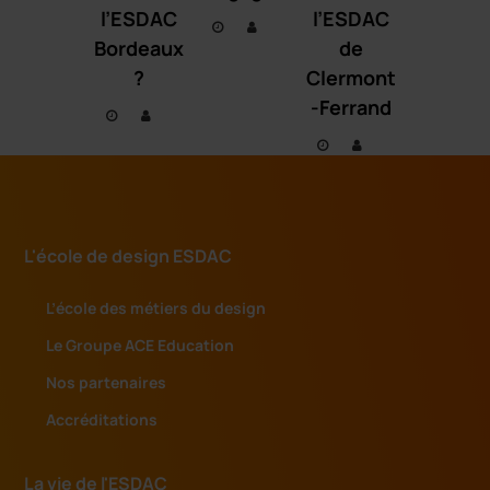
l’ESDAC
l’ESDAC
Bordeaux
de
?
Clermont
-Ferrand
L'école de design ESDAC
L’école des métiers du design
Le Groupe ACE Education
Nos partenaires
Accréditations
La vie de l'ESDAC