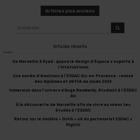
N
Articles plus anciens
a
v
R
R
i
e
e
c
g
c
h
a
e
h
Articles récents
r
t
e
c
h
r
i
e
De Marseille à Ryad : quand le design d’Espace s’exporte à
r
c
o
l’international
h
n
Une soirée d’émotions à l’ESDAC Aix-en-Provence : remise
e
d
des diplômes et défilé de mode 2026
r
e
Immersion dans l’univers d’Ange Rambaldy, étudiant à l’ESDAC
:
s
Aix
a
À la découverte de Marseille afin de vivre au mieux tes
r
études à l’ESDAC
t
Retour sur le modèle « Dotik » né du partenariat ESDAC x
i
Righini
c
l