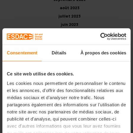
août 2023
juillet 2023
juin 2023
mai 2023
avril 2023
mars 2023
Consentement
Détails
À propos des cookies
février 2023
janvier 2023
Ce site web utilise des cookies.
novembre 2022
octobre 2022
Les cookies nous permettent de personnaliser le contenu
et les annonces, d'offrir des fonctionnalités relatives aux
septembre 2022
médias sociaux et d'analyser notre trafic. Nous
juillet 2022
partageons également des informations sur l'utilisation de
avril 2022
notre site avec nos partenaires de médias sociaux, de
janvier 2022
publicité et d'analyse, qui peuvent combiner celles-ci
juillet 2021
avec d'autres informations que vous leur avez fournies
juin 2021