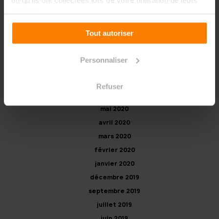
ou qu'ils ont collectées lors de votre utilisation de leurs
services.
mai 2021
avril 2021
Tout autoriser
mars 2021
février 2021
Personnaliser
septembre 2020
juillet 2020
Refuser
juin 2020
mai 2020
avril 2020
mars 2020
février 2020
janvier 2020
décembre 2019
septembre 2019
juillet 2019
juin 2019