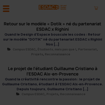
Retour sur le modèle « Dotik » né du partenariat
A
l
ESDAC x Righini
l
Quand le Design d'Espace bouscule les codes : Retour
e
sur le modèle "DOTIK" né du partenariat ESDAC x Righini
r
Nos [...]
a
,
,
,
Campus ESDAC
Étudiants, mais pas que !
Partenariat
u
,
Projets
Reconnaissance
c
o
n
Le projet de l’étudiant Guillaume Cristiano à
t
l’ESDAC Aix-en-Provence
e
Quand la créativité rencontre la passion : le projet de
n
Guillaume Cristiano, étudiant à l'ESDAC Aix-en-Provence.
u
Depuis toujours, Guillaume Cristiano [...]
,
,
Campus ESDAC
Projets
Reconnaissance