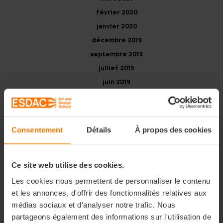
février 2020
janvier 2020
décembre 2019
septembre 2019
juillet 2019
juin 2019
avril 2019
mars 2019
Consentement
Détails
À propos des cookies
Catégories
Campus ESDAC
Ce site web utilise des cookies.
Étudiants, mais pas que !
Les cookies nous permettent de personnaliser le contenu
Événements
et les annonces, d'offrir des fonctionnalités relatives aux
médias sociaux et d'analyser notre trafic. Nous
Focus Cours
partageons également des informations sur l'utilisation de
Interview