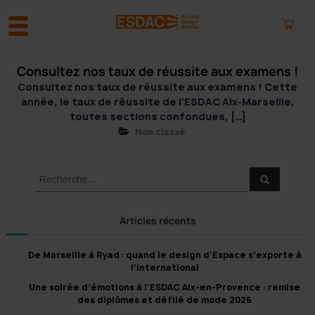
Consultez nos taux de réussite aux examens !
A
l
Consultez nos taux de réussite aux examens ! Cette
l
année, le taux de réussite de l’ESDAC Aix-Marseille,
e
toutes sections confondues, […]
r
Non classé
a
u
c
R
R
o
e
e
c
n
c
h
e
t
h
Articles récents
r
e
e
c
h
n
r
e
De Marseille à Ryad : quand le design d’Espace s’exporte à
r
u
c
l’international
h
Une soirée d’émotions à l’ESDAC Aix-en-Provence : remise
e
des diplômes et défilé de mode 2026
r