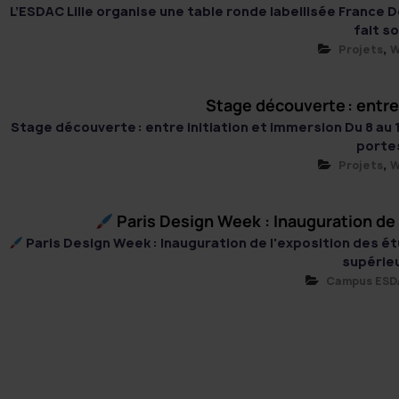
e
u
L’ESDAC Lille organise une table ronde labellisée France
l
d
r
fait son
'
l
,
e
Projets
W
A
e
d
r
'
t
r
Stage découverte : entre
A
e
Stage découverte : entre initiation et immersion Du 8 au 1
t
r
portes 
d
t
,
Projets
W
e
e
D
t
e
Paris Design Week : Inauguration de 
d
s
e
Paris Design Week : Inauguration de l'exposition des é
i
supérieur
D
g
Campus ESD
n
e
s
i
g
n