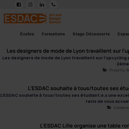
A
f
i
l
P
l
a
n
i
a
E
E
l
S
S
e
c
s
n
r
D
r
D
e
t
k
l
A
a
A
Écoles
Formations
Stage Découverte
Espac
C
b
a
e
e
u
C
É
c
o
g
d
r
É
Les designers de mode de Lyon travaillent sur l’
c
o
c
o
r
i
à
o
n
Les designers de mode de Lyon travaillent sur l’upcycling
o
l
t
2ème [
k
a
n
u
l
e
e
,
Projets
W
m
n
S
n
e
u
u
c
S
p
L’ESDAC souhaite à tous/toutes ses étud
u
o
é
L’ESDAC souhaite à tous/toutes ses étudiant.e.s une exce
p
r
n
ravis de vous accueil
é
i
Campus
s
r
e
e
i
u
r
e
L’ESDAC Lille organise une table r
i