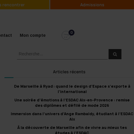
 rencontrer
Admissions
0
ntact
Mon compte
R
R
e
e
c
c
h
e
h
Articles récents
r
e
c
h
r
e
De Marseille à Ryad : quand le design d’Espace s’exporte à
r
c
l’international
h
Une soirée d’émotions à l’ESDAC Aix-en-Provence : remise
e
des diplômes et défilé de mode 2026
r
Immersion dans l’univers d’Ange Rambaldy, étudiant à l’ESDAC
:
Aix
À la découverte de Marseille afin de vivre au mieux tes
études à l’ESDAC