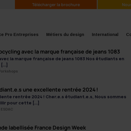
Télécharger la brochure
Nous
e Pro Entreprises
Métiers du design
International
Co
upcycling avec la marque française de jeans 1083
 avec la marque française de jeans 1083 Nos étudiants en
...]
orkshops
iant.e.s une excellente rentrée 2024 !
llente rentrée 2024 ! Cher.e.s étudiant.e.s, Nous sommes
lir pour cette [...]
 ESDAC
onde labellisée France Design Week