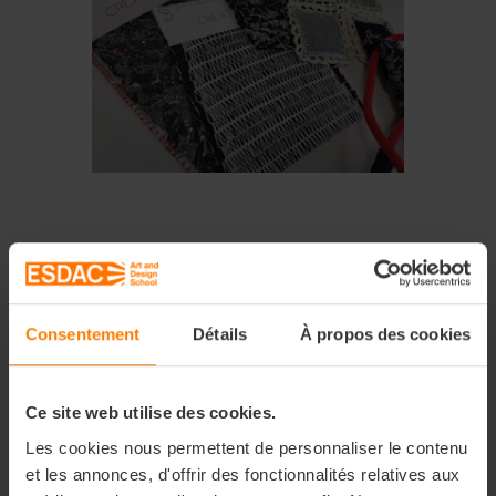
Deuxième étape : la
création de tenues à
Consentement
Détails
À propos des cookies
partir de jeans recyclés
Ce site web utilise des cookies.
La deuxième étape a mis les
étudiants au défi de créer
Les cookies nous permettent de personnaliser le contenu
et les annonces, d'offrir des fonctionnalités relatives aux
des tenues originales en