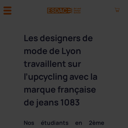
A
l
Les designers de
l
e
mode de Lyon
r
a
travaillent sur
u
c
l’upcycling avec la
o
n
marque française
t
e
de jeans 1083
n
u
Nos étudiants en 2ème