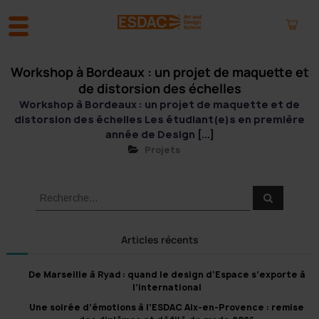
Workshop à Bordeaux : un projet de maquette et
A
l
de distorsion des échelles
l
Workshop à Bordeaux : un projet de maquette et de
e
distorsion des échelles Les étudiant(e)s en première
r
année de Design [...]
a
Projets
u
c
o
R
R
n
e
e
c
t
c
h
e
e
h
Articles récents
r
n
e
c
h
u
r
e
De Marseille à Ryad : quand le design d’Espace s’exporte à
r
c
l’international
h
Une soirée d’émotions à l’ESDAC Aix-en-Provence : remise
e