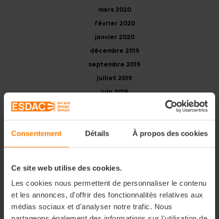
mars 2020
février 2020
janvier 2020
décembre 2019
septembre 2019
juillet 2019
juin 2019
avril 2019
mars 2019
Consentement
Détails
À propos des cookies
Catégories
Ce site web utilise des cookies.
Campus ESDAC
Les cookies nous permettent de personnaliser le contenu
Étudiants, mais pas que !
et les annonces, d'offrir des fonctionnalités relatives aux
Événements
médias sociaux et d'analyser notre trafic. Nous
Focus Cours
partageons également des informations sur l'utilisation de