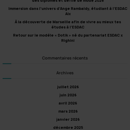
des diplômes et défilé de mode 2026
r
Immersion dans l’univers d’Ange Rambaldy, étudiant à l’ESDAC
:
Aix
À la découverte de Marseille afin de vivre au mieux tes
études à l’ESDAC
Retour sur le modèle « Dotik » né du partenariat ESDAC x
Righini
Commentaires récents
Archives
juillet 2026
juin 2026
avril 2026
mars 2026
janvier 2026
décembre 2025