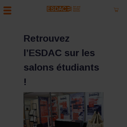
A
l
Retrouvez
l
e
l’ESDAC sur les
r
a
u
salons étudiants
c
o
!
n
t
e
n
u