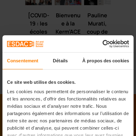
[COVID-
Bienvenu
Pauline
19 : les
e à la
Murati,
écoles
Kerm’ACE
coup de
ESDAC
de Noël
cœur du
continue
d’AMOS
jury au
nt leur
et
concours
Consentement
Détails
À propos des cookies
mission !]
l’ESDAC
Shein !
Aix-
Marseille
Ce site web utilise des cookies.
Les cookies nous permettent de personnaliser le contenu
et les annonces, d'offrir des fonctionnalités relatives aux
médias sociaux et d'analyser notre trafic. Nous
partageons également des informations sur l'utilisation de
notre site avec nos partenaires de médias sociaux, de
L'école de design ESDAC
publicité et d'analyse, qui peuvent combiner celles-ci
avec d'autres informations que vous leur avez fournies