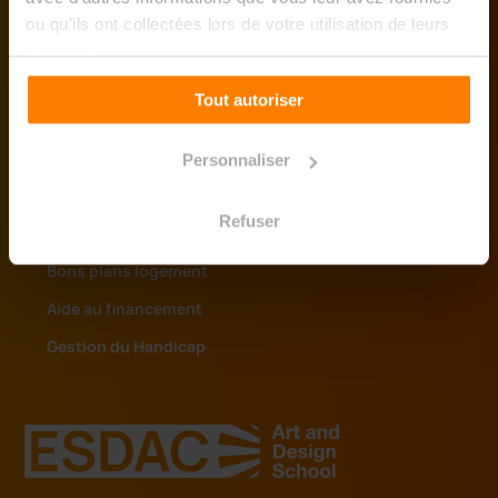
L’école des métiers du design
ou qu'ils ont collectées lors de votre utilisation de leurs
Le Groupe ACE Education
services.
Nos partenaires
Tout autoriser
Accréditations
Personnaliser
La vie de l'ESDAC
Refuser
Actualités
Bons plans logement
Aide au financement
Gestion du Handicap