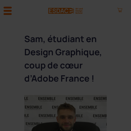
A
l
Sam, étudiant en
l
e
Design Graphique,
r
a
coup de cœur
u
c
d’Adobe France !
o
n
t
e
n
u