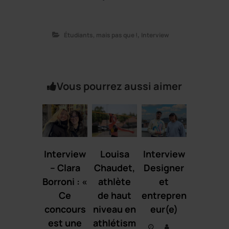
,
Étudiants, mais pas que !
Interview
Vous pourrez aussi aimer
Interview
Louisa
Interview
– Clara
Chaudet,
Designer
Borroni : «
athlète
et
Ce
de haut
entrepren
concours
niveau en
eur(e)
est une
athlétism