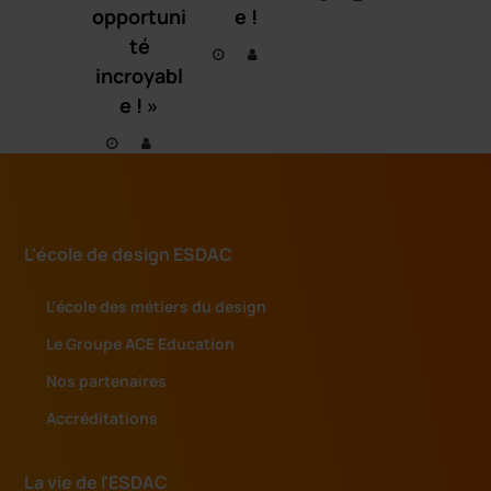
opportuni
e !
té
incroyabl
e ! »
L'école de design ESDAC
L’école des métiers du design
Le Groupe ACE Education
Nos partenaires
Accréditations
La vie de l'ESDAC