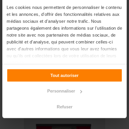
Les cookies nous permettent de personnaliser le contenu
Le livre traite de plusieurs
et les annonces, d'offrir des fonctionnalités relatives aux
thèmes, notamment de la
médias sociaux et d'analyser notre trafic. Nous
complexité de la vie urbaine,
partageons également des informations sur l'utilisation de
de la solitude, de l'identité et
notre site avec nos partenaires de médias sociaux, de
de la mémoire. Le style
publicité et d'analyse, qui peuvent combiner celles-ci
d'écriture de Perec est
avec d'autres informations que vous leur avez fournies
ou qu'ils ont collectées lors de votre utilisation de leurs
caractérisé par un souci du
services.
détail minutieux et une
fascination pour les
Tout autoriser
structures et les systèmes,
ce qui donne au roman une
Personnaliser
qualité presque
encyclopédique.
Refuser