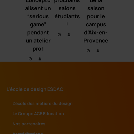
alisent un
salons
saison
“serious
étudiants
pour le
game”
!
campus
pendant
d’Aix-en-
un atelier
Provence
pro !
L'école de design ESDAC
L’école des métiers du design
Le Groupe ACE Education
Nos partenaires
Accréditations