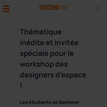
A
l
Thématique
l
e
inédite et invitée
r
a
spéciale pour le
u
c
workshop des
o
n
designers d’espace
t
e
!
n
u
Les étudiants en Bachelor