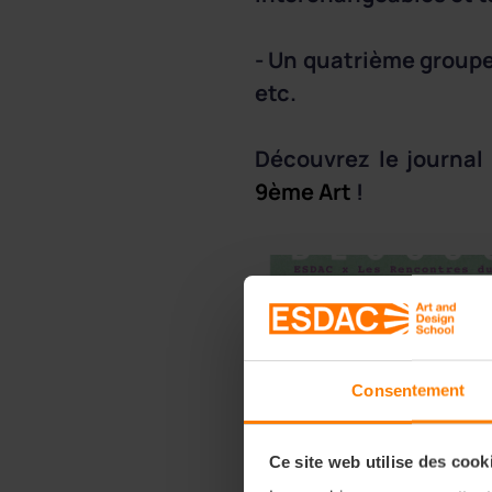
- Un quatrième groupe 
etc.
Découvrez le journal
9ème Art
!
Consentement
Ce site web utilise des cook