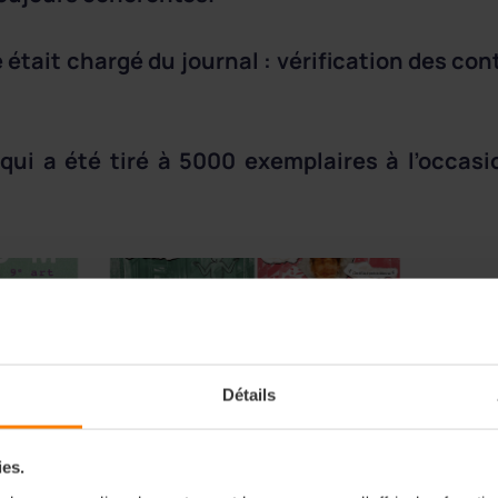
était chargé du journal : vérification des cont
 qui a été tiré à 5000 exemplaires à l’occas
Détails
ies.