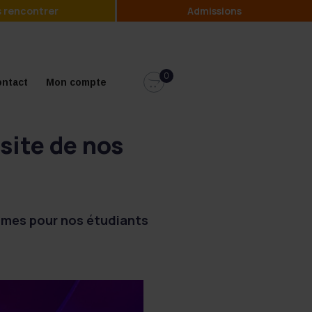
 rencontrer
Admissions
0
ntact
Mon compte
ssite de nos
lômes pour nos étudiants