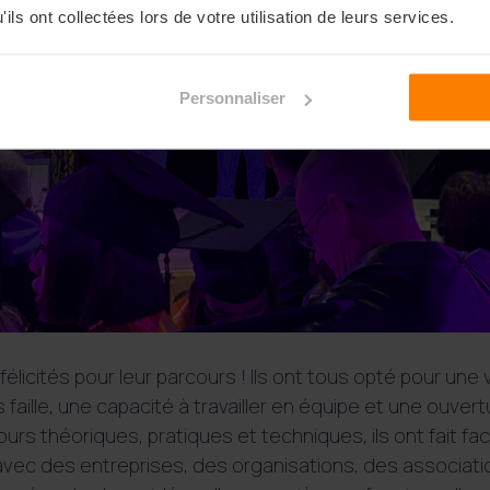
ils ont collectées lors de votre utilisation de leurs services.
Personnaliser
élicités pour leur parcours ! Ils ont tous opté pour une
 faille, une capacité à travailler en équipe et une ouvert
cours théoriques, pratiques et techniques, ils ont fait fa
vec des entreprises, des organisations, des association