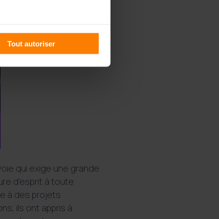
Tout autoriser
 voie qui exige une grande
ure d'esprit à toute
ce à des projets
s, ils ont appris à