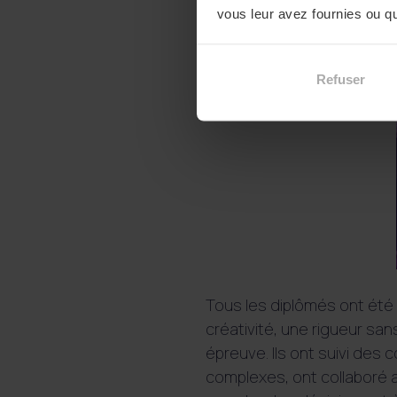
vous leur avez fournies ou qu'
Refuser
Tous les diplômés ont été f
créativité, une rigueur sans
épreuve. Ils ont suivi des 
complexes, ont collaboré a