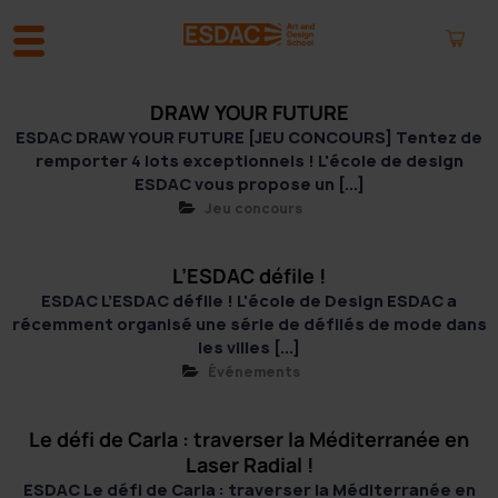
DRAW YOUR FUTURE
A
l
ESDAC DRAW YOUR FUTURE [JEU CONCOURS] Tentez de
l
remporter 4 lots exceptionnels ! L'école de design
e
ESDAC vous propose un [...]
r
Jeu concours
a
u
L’ESDAC défile !
c
o
ESDAC L’ESDAC défile ! L'école de Design ESDAC a
n
récemment organisé une série de défilés de mode dans
t
les villes [...]
e
Événements
n
u
Le défi de Carla : traverser la Méditerranée en
Laser Radial !
ESDAC Le défi de Carla : traverser la Méditerranée en