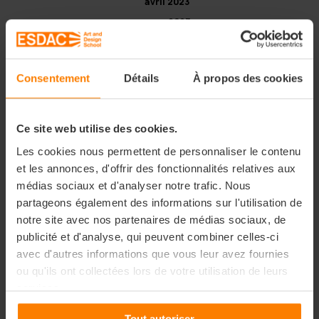
avril 2023
mars 2023
février 2023
janvier 2023
Consentement
Détails
À propos des cookies
novembre 2022
octobre 2022
septembre 2022
Ce site web utilise des cookies.
juillet 2022
Les cookies nous permettent de personnaliser le contenu
avril 2022
et les annonces, d'offrir des fonctionnalités relatives aux
janvier 2022
médias sociaux et d'analyser notre trafic. Nous
juillet 2021
partageons également des informations sur l'utilisation de
notre site avec nos partenaires de médias sociaux, de
juin 2021
publicité et d'analyse, qui peuvent combiner celles-ci
mai 2021
avec d'autres informations que vous leur avez fournies
avril 2021
ou qu'ils ont collectées lors de votre utilisation de leurs
mars 2021
services.
février 2021
Tout autoriser