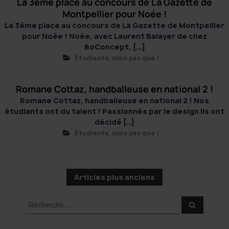
La 3ème place au concours de La Gazette de
Montpellier pour Noée !
La 3ème place au concours de La Gazette de Montpellier
pour Noée ! Noée, avec Laurent Balayer de chez
BoConcept, [...]
Étudiants, mais pas que !
Romane Cottaz, handballeuse en national 2 !
Romane Cottaz, handballeuse en national 2 ! Nos
étudiants ont du talent ! Passionnés par le design ils ont
décidé […]
Étudiants, mais pas que !
N
Articles plus anciens
a
v
R
R
i
e
e
c
g
c
h