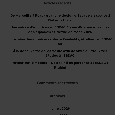
a
e
h
Articles récents
r
t
e
c
h
r
i
e
De Marseille à Ryad : quand le design d’Espace s’exporte à
r
c
o
l’international
h
n
Une soirée d’émotions à l’ESDAC Aix-en-Provence : remise
e
d
des diplômes et défilé de mode 2026
r
e
Immersion dans l’univers d’Ange Rambaldy, étudiant à l’ESDAC
:
s
Aix
a
À la découverte de Marseille afin de vivre au mieux tes
r
études à l’ESDAC
t
Retour sur le modèle « Dotik » né du partenariat ESDAC x
i
Righini
c
l
Commentaires récents
e
s
Archives
juillet 2026