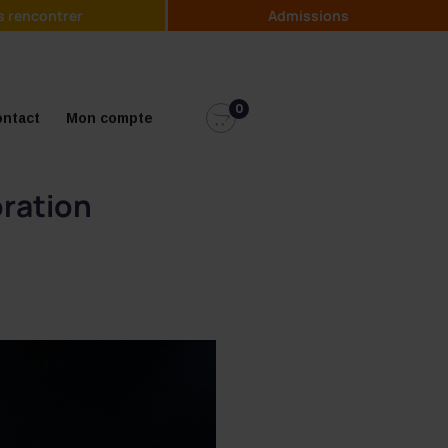
 rencontrer
Admissions
0
ntact
Mon compte
oration