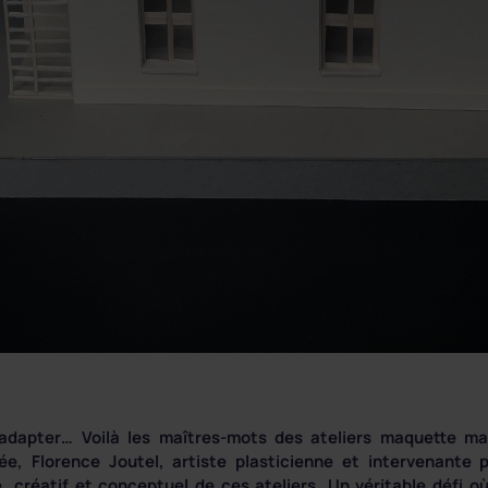
 s’adapter… Voilà les maîtres-mots des ateliers maquette 
ée, Florence Joutel, artiste plasticienne et intervenante 
créatif et conceptuel de ces ateliers. Un véritable défi où