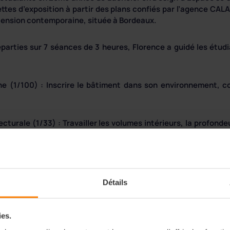
uettes d’exposition à partir des plans confiés par l’agence CAL
ension contemporaine, située à Bordeaux.
parties sur 7 séances de 3 heures, Florence a guidé les étudi
ne (1/100) : Inscrire le bâtiment dans son environnement, c
turale (1/33) : Travailler les volumes intérieurs, la profonde
 ont proposé au total 6 maquettes dans 3 catégories différente
.
es.
Détails
e et le mobilier miniature (1/12) : Concevoir une proposition
maquette finale.
ies.