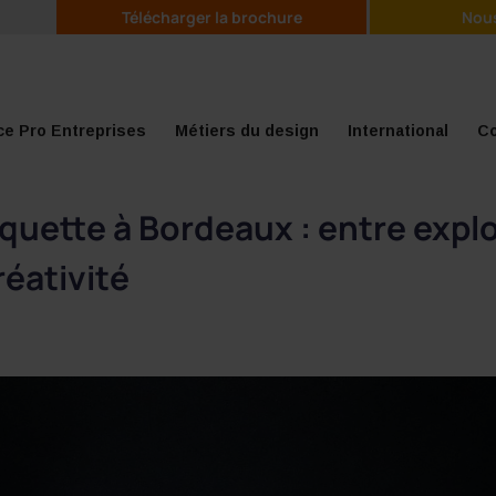
Télécharger la brochure
Nous
e Pro Entreprises
Métiers du design
International
Co
aquette à Bordeaux : entre expl
réativité