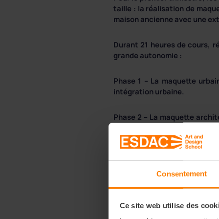
taille : la réalisation de maq
maison ancienne avec une ext
Durant 21 heures de cours, ré
grande autonomie :
Phase 1 – La maquette urbai
intégration urbaine.
Phase 2 – La maquette architec
Pour cette partie, les groupes
• Une construction par étage
• Une ouverture en deux parti
• Une ouverture des façades.
Consentement
Phase 3 – La planche de styl
mobilier en miniature dans la 
Ce site web utilise des cook