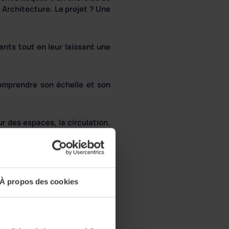
A Architecture. Le projet ? Une
ants tout en leur laissant une
omprendre son échelle et son
ur des espaces, la circulation.
s :
À propos des cookies
 d’aménagement et intégrer du