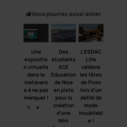
Vous pourrez aussi aimer
Une
Des
L’ESDAC
expositio
étudiants
Lille
n virtuelle
ACE
célèbre
dans le
Education
les fêtes
metavers
de Nice
de Fives
e à ne pas
en piste
lors d’un
manquer !
pour la
défilé de
création
mode
d’une
inoubliabl
Mini
e !