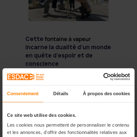
Cette
fontaine à vapeur
incarne la dualité d'un monde
en quête d'espoir et de
conscience
environnementale. Elle
symbolise la maîtrise
historique de l'eau par
Consentement
Détails
À propos des cookies
l'humanité, tout en reflétant
les enjeux climatiques
actuels. Cette œuvre
Ce site web utilise des cookies.
sculpturale abrite en réalité
Les cookies nous permettent de personnaliser le contenu
un système de machine à
et les annonces, d'offrir des fonctionnalités relatives aux