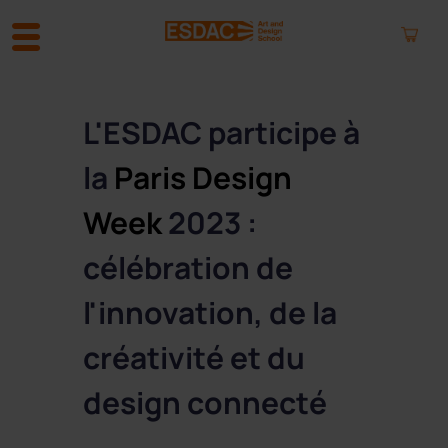
A
l
L'ESDAC participe à
l
e
la
Paris Design
r
a
Week
2023 :
u
c
célébration de
o
n
l'innovation, de la
t
e
créativité et du
n
u
design connecté