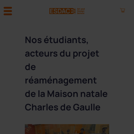
A
l
Nos étudiants,
l
e
acteurs du projet
r
a
de
u
c
réaménagement
o
n
de la Maison natale
t
e
Charles de Gaulle
n
u