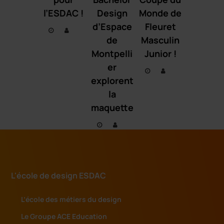
l’ESDAC !
Design
Monde de
d’Espace
Fleuret
de
Masculin
Montpelli
Junior !
er
explorent
la
maquette
L'école de design ESDAC
L’école des métiers du design
Le Groupe ACE Education