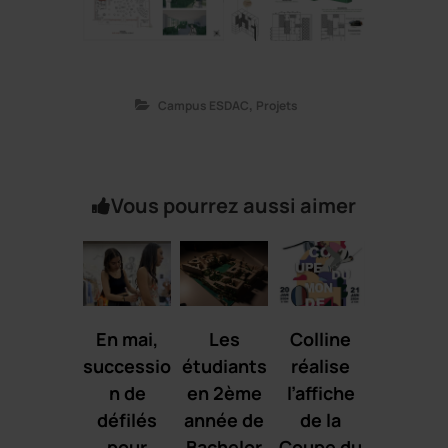
,
Campus ESDAC
Projets
Vous pourrez aussi aimer
En mai,
Les
Colline
successio
étudiants
réalise
n de
en 2ème
l’affiche
défilés
année de
de la
pour
Bachelor
Coupe du