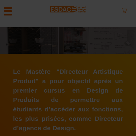
A
l
l
e
r
a
u
Le Mastère "Directeur Artistique
c
Produit" a pour objectif après un
o
n
premier cursus en Design de
t
Produits de permettre aux
e
n
étudiants d’accéder aux fonctions,
u
les plus prisées, comme Directeur
d’agence de Design.