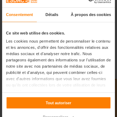
suivre, gérer et accompagner le projet
afin de s’assurer de sa bonne
Consentement
Détails
À propos des cookies
réalisation
Ce site web utilise des cookies.
Les cookies nous permettent de personnaliser le contenu
Développer
une capacité d’adaptation
et les annonces, d'offrir des fonctionnalités relatives aux
et d’organisation dans des contextes
médias sociaux et d'analyser notre trafic. Nous
diversifiés et simultanés afin d’acquérir
partageons également des informations sur l'utilisation de
une forte et efficiente réactivité
notre site avec nos partenaires de médias sociaux, de
publicité et d'analyse, qui peuvent combiner celles-ci
avec d'autres informations que vous leur avez fournies
ou qu'ils ont collectées lors de votre utilisation de leurs
services.
Acquérir
une compréhension et une
culture appliquée à la veille
Tout autoriser
technologique, une connaissance des
outils professionnels spécifiques
Personnaliser