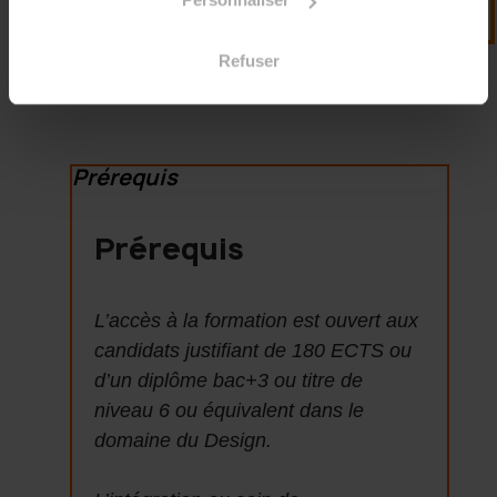
Refuser
Prérequis
Prérequis
L’accès à la formation est ouvert aux
candidats justifiant de 180 ECTS ou
d’un diplôme bac+3 ou titre de
niveau 6 ou équivalent dans le
domaine du Design.