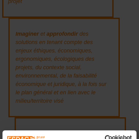
projet
Imaginer
et
approfondir
des
solutions en tenant compte des
enjeux éthiques, économiques,
ergonomiques, écologiques des
projets, du contexte social,
environnemental, de la faisabilité
économique et juridique, à la fois sur
le plan général et en lien avec le
milieu/territoire visé
Développer
les compétences pour