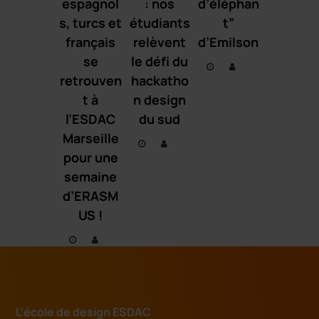
espagnol
: nos
d’éléphan
s, turcs et
étudiants
t”
français
relèvent
d’Emilson
se
le défi du
retrouven
hackatho
t à
n design
l’ESDAC
du sud
Marseille
pour une
semaine
d’ERASM
US !
L'école de design ESDAC