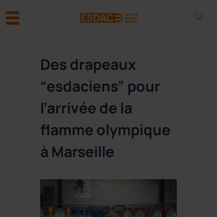
A
l
Des drapeaux
l
e
“esdaciens” pour
r
a
l’arrivée de la
u
c
flamme olympique
o
n
à Marseille
t
e
n
u