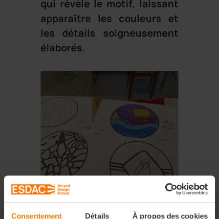
qui révèle le motif, laissant
apparaître les couleurs et
les détails soigneusement
élaborés.
Consentement
Détails
À propos des cookies