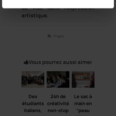
du vide dans l'expression
artistique.
Projets
Vous pourrez aussi aimer
Des
24h de
Le sac à
étudiants
créativité
main en
italiens,
non-stop
“peau