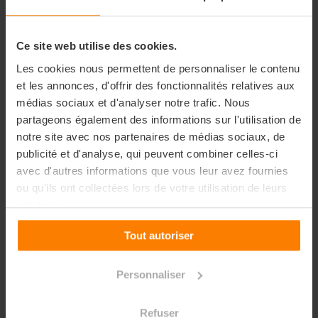
Ce projet, d'une envergure
considérable avec l'objectif
Ce site web utilise des cookies.
ambitieux de réaliser plus de
Les cookies nous permettent de personnaliser le contenu
1000 drapeaux, implique une
et les annonces, d'offrir des fonctionnalités relatives aux
collaboration étroite avec
médias sociaux et d'analyser notre trafic. Nous
partageons également des informations sur l'utilisation de
des écoles, des associations
notre site avec nos partenaires de médias sociaux, de
et divers acteurs du milieu
publicité et d'analyse, qui peuvent combiner celles-ci
artistique.
avec d'autres informations que vous leur avez fournies
ou qu'ils ont collectées lors de votre utilisation de leurs
services.
Au-delà de la simple
création artistique, il s'agit
Tout autoriser
aussi de sensibiliser à
l'impression textile
Personnaliser
artisanale, aux techniques
Refuser
d'encrage, et à la richesse