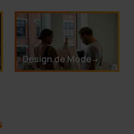
Design de Mode
->
s