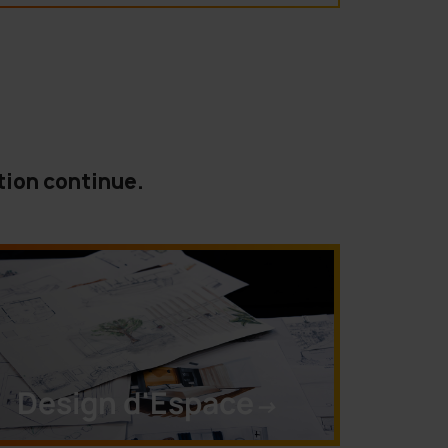
tion continue.
Design d'Espace
->