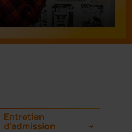
Entretien
d'admission
->