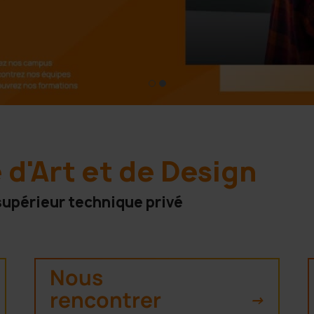
 d'Art et de Design
upérieur technique privé
Nous
rencontrer
->