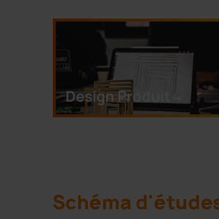
Design Produit
->
Schéma d'étude